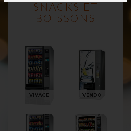
SNACKS ET
BOISSONS
VIVACE
VENDO
Avec Twist, Vivace
est l’une des
nouveautés les plus
Ce distributeur de
intéressantes pour le
bouteilles et boîtes de
segment des six
la marque Sanden
spirales en termes
Vendo n’a plus à
d’efficacité
prouver sa fiabilité.
VIVACE
VENDO
énergétique et de
performance.
TWIST
En termes d’efficacité
TANGO
énergétique et de