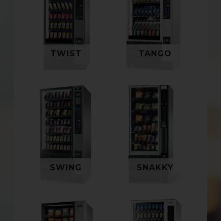
performance, Twist
Le tout nouveau
est l’une des
distributeur Snack &
nouveautés les plus
Food d’une flexibilité
intéressantes pour le
irrésistible.
segment des
TWIST
TANGO
distributeurs à six
spirales.
SWING
SNAKKY
Swing est le nouveau
distributeur de Necta
La snakky bénéficie
qui apporte une
d’un nouveau design
qualité et des
élégant, en
performances
adéquation avec celui
renforcées au coeur
de la Kikko.
SWING
SNAKKY
du segment Impulse.