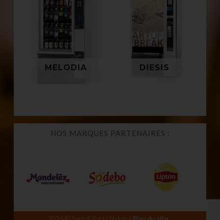
Diesis est la solution
Avec ses dimensions
la plus novatrice et
réduites, le modèle
complète aujourd’hui
Melodia offre
disponible pour la
toujours une large
distribution de
gamme de produits
boissons froides en
distribués.
MELODIA
DIESIS
boîtes et bouteilles.
NOS MARQUES PARTENAIRES :
2026 © Speedi Rychi Nylon |
Plan du site
-