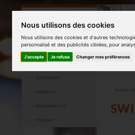
Nous utilisons des cookies
Nous utilisons des cookies et d'autres technologi
personnalisé et des publicités ciblées, pour analy
J'accepte
Je refuse
Changer mes préférences
PRÉSENTATION
AUTOMATES
Accueil
A
PRODUITS
SW
EN SAVOIR PLUS
CONTACT